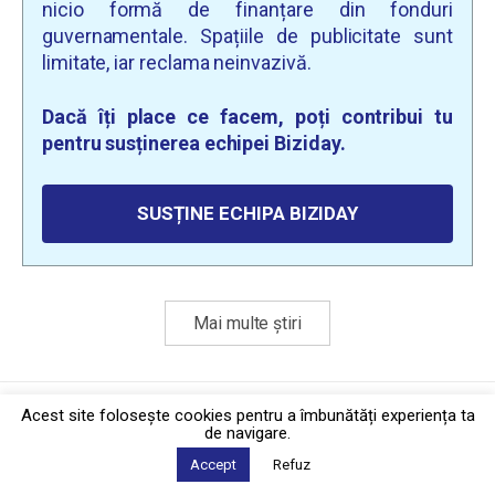
nicio formă de finanțare din fonduri
guvernamentale. Spațiile de publicitate sunt
limitate, iar reclama neinvazivă.
Dacă îți place ce facem, poți contribui tu
pentru susținerea echipei Biziday.
SUSȚINE ECHIPA BIZIDAY
Mai multe știri
Politica de confidențialitate
·
Contact
Acest site foloseşte cookies pentru a îmbunătăți experiența ta
2026 © Biziday
de navigare.
Accept
Refuz