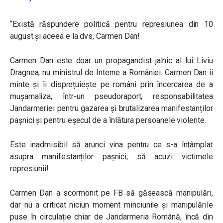
“Există răspundere politică pentru represiunea din 10
august și aceea e la dvs, Carmen Dan!
Carmen Dan este doar un propagandist jalnic al lui Liviu
Dragnea, nu ministrul de Interne a României. Carmen Dan îi
minte și îi disprețuiește pe români prin încercarea de a
mușamaliza, într-un pseudoraport, responsabilitatea
Jandarmeriei pentru gazarea și brutalizarea manifestanților
pașnici și pentru eșec
ul de a înlătura persoanele violente.
Este inadmisibil să arunci vina pentru ce s-a întâmplat
asupra manifestanților pașnici, să acuzi victimele
represiunii!
Carmen Dan a scormonit pe FB să găsească manipulări,
dar nu a criticat niciun moment minciunile și manipulările
puse în circulație chiar de Jandarmeria Română, încă din