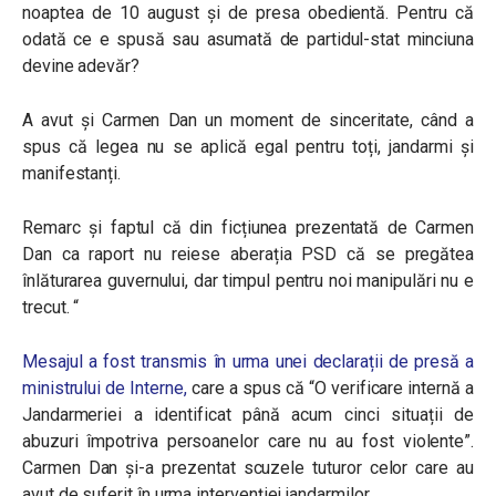
noaptea de 10 august și de presa obedientă. Pentru că
odată ce e spusă sau asumată de partidul-stat minciuna
devine adevăr?
A avut și Carmen Dan un moment de sinceritate, când a
spus că legea nu se aplică egal pentru toți, jandarmi și
manifestanți.
Remarc și faptul că din ficțiunea prezentată de Carmen
Dan ca raport nu reiese aberația PSD că se pregătea
înlăturarea guvernului, dar timpul pentru noi manipulări nu e
trecut.
“
Mesajul a fost transmis în urma unei declarații de presă a
ministrului de Interne,
care a spus că “
O verificare internă a
Jandarmeriei a identificat până acum cinci situații de
abuzuri împotriva persoanelor care nu au fost violente”.
Carmen Dan și-a prezentat scuzele tuturor celor care au
avut de suferit în urma intervenției jandarmilor.