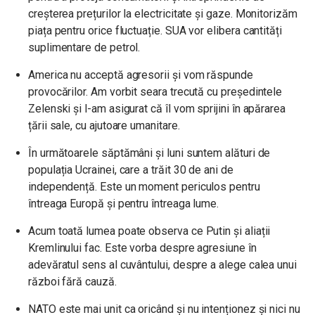
creșterea prețurilor la electricitate și gaze. Monitorizăm
piața pentru orice fluctuație.
SUA vor elibera cantități
suplimentare de petrol.
America nu acceptă agresorii și vom răspunde
provocărilor. Am vorbit seara trecută cu președintele
Zelenski și l-am asigurat că îl vom sprijini în apărarea
țării sale, cu ajutoare umanitare.
În următoarele săptămâni și luni suntem alături de
populația Ucrainei, care a trăit 30 de ani de
independență. Este un moment periculos pentru
întreaga Europă și pentru întreaga lume.
Acum toată lumea poate observa ce Putin și aliații
Kremlinului fac.
Este vorba despre agresiune în
adevăratul sens al cuvântului, despre a alege calea unui
război fără cauză.
NATO este mai unit ca oricând și nu intenționez și nici nu