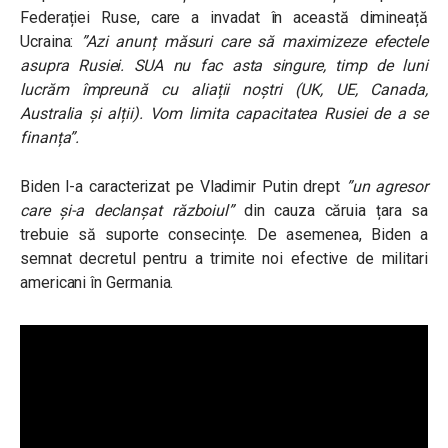
Federației Ruse, care a invadat în această dimineață
Ucraina:
”Azi anunț măsuri care să maximizeze efectele
asupra Rusiei. SUA nu fac asta singure, timp de luni
lucrăm împreună cu aliații noștri (UK, UE, Canada,
Australia și alții). Vom limita capacitatea Rusiei de a se
finanța”.
Biden l-a caracterizat pe Vladimir Putin drept
”un agresor
care și-a declanșat războiul”
din cauza căruia țara sa
trebuie să suporte consecințe. De asemenea, Biden a
semnat decretul pentru a trimite noi efective de militari
americani în Germania.