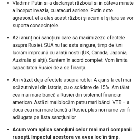
Vladimir Putin și-a declanșat războiul și în câteva minute
a început invazia, cu atacuri aeriene. Putin este
agresorul, el a ales acest război și acum el și țara sa vor
suporta consecințele.
Azi anunț noi sancțiuni care să maximizeze efectele
asupra Rusiei. SUA nu fac asta singure, timp de luni
lucrăm împreună cu aliații noștri (UK, Canada, Japonia,
Australia și alții). Suntem în acord complet. Vom limita
capacitatea Rusiei de a se finanța.
Am văzut deja efectele asupra rublei. A ajuns la cel mai
scăzut nivel din istorie, cu o scădere de 15%. Am tăiat
cea mai mare bancă a Rusiei din sistemul financiar
american. Astăzi mai blocăm patru mari bănci.
VTB – a
doua cea mai mare bancă a Rusiei, plus noi nume vor fi
adăugate pe lista sancțiunilor.
Acum vom aplica sancțiuni celor mai mari companii
rusești. Impactul acestora va avea loc în timp.