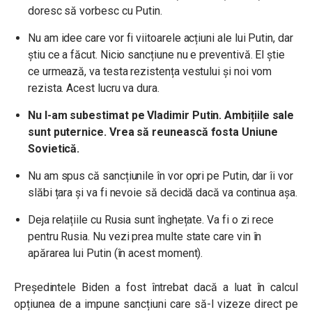
doresc să vorbesc cu Putin.
Nu am idee care vor fi viitoarele acțiuni ale lui Putin, dar
știu ce a făcut. Nicio sancțiune nu e preventivă. El știe
ce urmează, va testa rezistența vestului și noi vom
rezista. Acest lucru va dura.
Nu l-am subestimat pe Vladimir Putin. Ambițiile sale
sunt puternice. Vrea să reunească fosta Uniune
Sovietică.
Nu am spus că sancțiunile în vor opri pe Putin, dar îi vor
slăbi țara și va fi nevoie să decidă dacă va continua așa.
Deja relațiile cu Rusia sunt înghețate. Va fi o zi rece
pentru Rusia. Nu vezi prea multe state care vin în
apărarea lui Putin (în acest moment).
Președintele Biden a fost întrebat dacă a luat în calcul
opțiunea de a impune sancțiuni care să-l vizeze direct pe