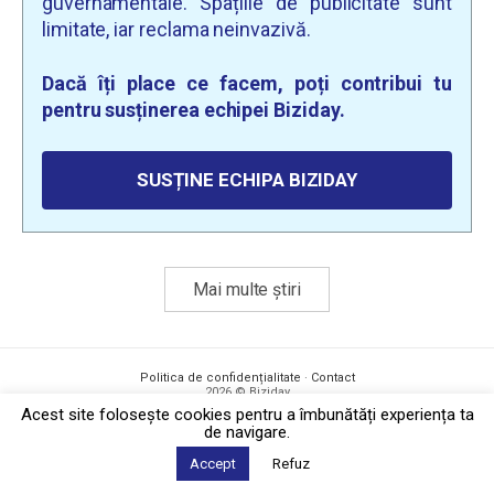
guvernamentale. Spațiile de publicitate sunt
limitate, iar reclama neinvazivă.
Dacă îți place ce facem, poți contribui tu
pentru susținerea echipei Biziday.
SUSȚINE ECHIPA BIZIDAY
Mai multe știri
Politica de confidențialitate
·
Contact
2026 © Biziday
Acest site foloseşte cookies pentru a îmbunătăți experiența ta
de navigare.
Accept
Refuz