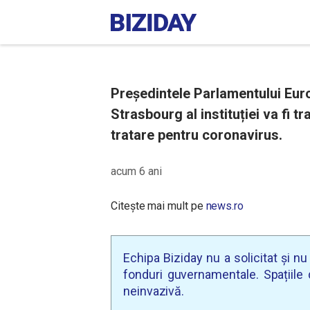
Președintele Parlamentului Euro
Strasbourg al instituției va fi t
tratare pentru coronavirus.
acum 6 ani
Citește mai mult pe
news.ro
Echipa Biziday nu a solicitat și n
fonduri guvernamentale. Spațiile d
neinvazivă.