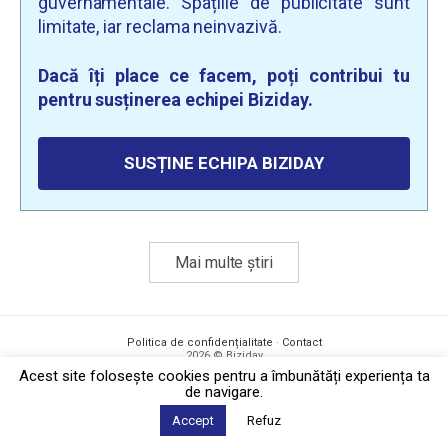
guvernamentale. Spațiile de publicitate sunt
limitate, iar reclama neinvazivă.
Dacă îți place ce facem, poți contribui tu
pentru susținerea echipei Biziday.
SUSȚINE ECHIPA BIZIDAY
Mai multe știri
Politica de confidențialitate
·
Contact
2026 © Biziday
Acest site foloseşte cookies pentru a îmbunătăți experiența ta
de navigare.
Accept
Refuz