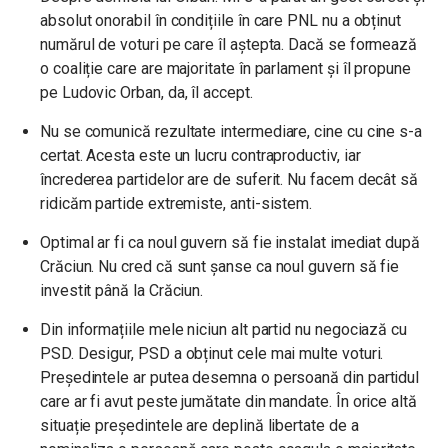
absolut onorabil în condițiile în care PNL nu a obținut
numărul de voturi pe care îl aștepta. Dacă se formează
o coaliție care are majoritate în parlament și îl propune
pe Ludovic Orban, da, îl accept.
Nu se comunică rezultate intermediare, cine cu cine s-a
certat. Acesta este un lucru contraproductiv, iar
încrederea partidelor are de suferit. Nu facem decât să
ridicăm partide extremiste, anti-sistem.
Optimal ar fi ca noul guvern să fie instalat imediat după
Crăciun. Nu cred că sunt șanse ca noul guvern să fie
investit până la Crăciun.
Din informațiile mele niciun alt partid nu negociază cu
PSD. Desigur, PSD a obținut cele mai multe voturi.
Președintele ar putea desemna o persoană din partidul
care ar fi avut peste jumătate din mandate. În orice altă
situație președintele are deplină libertate de a