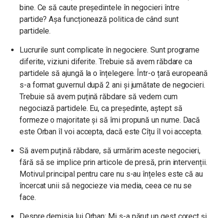
bine. Ce să caute președintele în negocieri între
partide? Așa funcționează politica de când sunt
partidele.
Lucrurile sunt complicate în negociere. Sunt programe
diferite, viziuni diferite. Trebuie să avem răbdare ca
partidele să ajungă la o înțelegere. Într-o țară europeană
s-a format guvernul după 2 ani și jumătate de negocieri.
Trebuie să avem puțină răbdare să vedem cum
negociază partidele. Eu, ca președinte, aștept să
formeze o majoritate și să îmi propună un nume. Dacă
este Orban îl voi accepta, dacă este Cîțu îl voi accepta.
Să avem puțină răbdare, să urmărim aceste negocieri,
fără să se implice prin articole de presă, prin intervenții.
Motivul principal pentru care nu s-au înțeles este că au
încercat unii să negocieze via media, ceea ce nu se
face.
Despre demisia lui Orban: Mi s-a părut un gest corect și