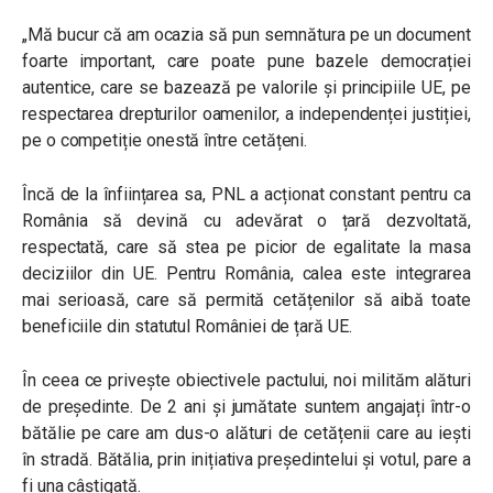
„Mă bucur că am ocazia să pun semnătura pe un document
foarte important, care poate pune bazele democrației
autentice, care se bazează pe valorile și principiile UE, pe
respectarea drepturilor oamenilor, a independenței justiției,
pe o competiție onestă între cetățeni.
Încă de la înființarea sa, PNL a acționat constant pentru ca
România să devină cu adevărat o țară dezvoltată,
respectată, care să stea pe picior de egalitate la masa
deciziilor din UE. Pentru România, calea este integrarea
mai serioasă, care să permită cetățenilor să aibă toate
beneficiile din statutul României de țară UE.
În ceea ce privește obiectivele pactului, noi milităm alături
de președinte. De 2 ani și jumătate suntem angajați într-o
bătălie pe care am dus-o alături de cetățenii care au iești
în stradă. Bătălia, prin inițiativa președintelui și votul, pare a
fi una câștigată.