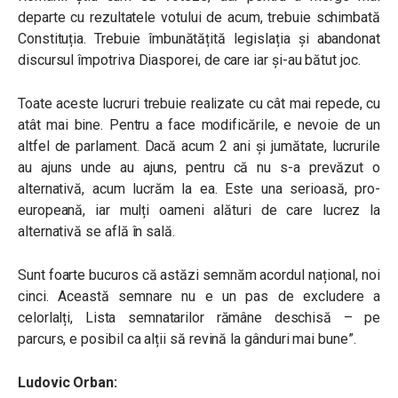
departe cu rezultatele votului de acum, trebuie schimbată
Constituția. Trebuie îmbunătățită legislația și abandonat
discursul împotriva Diasporei, de care iar și-au bătut joc.
Toate aceste lucruri trebuie realizate cu cât mai repede, cu
atât mai bine. Pentru a face modificările, e nevoie de un
altfel de parlament. Dacă acum 2 ani și jumătate, lucrurile
au ajuns unde au ajuns, pentru că nu s-a prevăzut o
alternativă, acum lucrăm la ea. Este una serioasă, pro-
europeană, iar mulți oameni alături de care lucrez la
alternativă se află în sală.
Sunt foarte bucuros că astăzi semnăm acordul național, noi
cinci. Această semnare nu e un pas de excludere a
celorlalți, Lista semnatarilor rămâne deschisă – pe
parcurs, e posibil ca alții să revină la gânduri mai bune”.
Ludovic Orban: