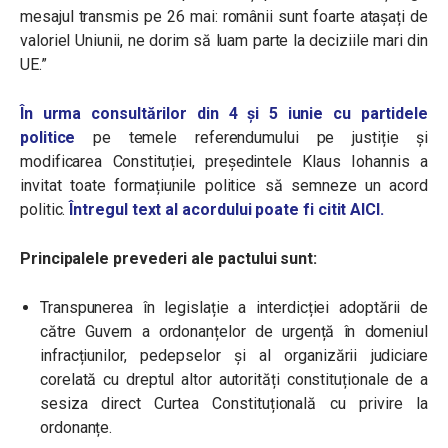
mesajul transmis pe 26 mai: românii sunt foarte atașați de
valoriel Uniunii, ne dorim să luam parte la deciziile mari din
UE.”
În urma consultărilor din 4 și 5 iunie cu partidele
politice
pe temele referendumului pe justiție și
modificarea Constituției, președintele Klaus Iohannis a
invitat toate formațiunile politice să semneze un acord
politic.
Întregul text al acordului poate fi citit AICI.
Principalele prevederi ale pactului sunt:
Transpunerea în legislație a interdicției adoptării de
către Guvern a ordonanțelor de urgență în domeniul
infracțiunilor, pedepselor și al organizării judiciare
corelată cu dreptul altor autorități constituționale de a
sesiza direct Curtea Constituțională cu privire la
ordonanțe.