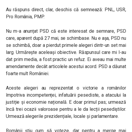
Au răspuns direct, clar, deschis că semnează: PNL, USR,
Pro România, PMP.
Nu m-a anunțat PSD că este interesat de semnare, PSD
care, aparent după 27 mai, se schimbase. Nu e așa, PSD nu
se schimbă, doar a pierdut primele alegeri dintr-un set mai
larg. Urmărește aceleași obiective. Răspunsul care mi l-au
dat prim media, a fost practic un refuz. Ei aveau mai multe
amendamente decât articolele acestui acord. PSD a dăunat
foarte mult României.
Aceste alegeri au reprezentat o victorie a românilor
împotriva incompetenței, infatuării pesediste, a atacului la
justiție și economie națională. E doar primul pas; urmează
încă trei ocazii valoroase pentru a le da lecții pesediștilor.
Urmează alegerile prezidențiale, locale și parlamentare.
Românii știu cum să voteze, dar pentru a merge mai