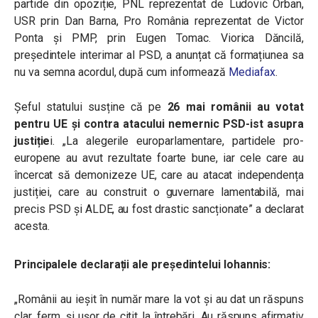
partide din opoziție, PNL reprezentat de Ludovic Orban,
USR prin Dan Barna, Pro România reprezentat de Victor
Ponta și PMP, prin Eugen Tomac. Viorica Dăncilă,
președintele interimar al PSD, a anunțat că formațiunea sa
nu va semna acordul, după cum informează
Mediafax
.
Șeful statului susține că pe
26 mai românii au votat
pentru UE și contra atacului nemernic PSD-ist asupra
justiție
i. „La alegerile europarlamentare, partidele pro-
europene au avut rezultate foarte bune, iar cele care au
încercat să demonizeze UE, care au atacat independența
justiției, care au construit o guvernare lamentabilă, mai
precis PSD și ALDE, au fost drastic sancționate” a declarat
acesta.
Principalele declarații ale președintelui Iohannis:
„Românii au ieșit în număr mare la vot și au dat un răspuns
clar, ferm, și ușor de citit la întrebări. Au răspuns afirmativ