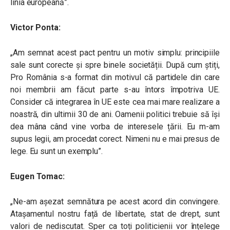
linia europeană”.
Victor Ponta:
„Am semnat acest pact pentru un motiv simplu: principiile
sale sunt corecte și spre binele societății. După cum știți,
Pro România s-a format din motivul că partidele din care
noi membrii am făcut parte s-au întors împotriva UE.
Consider că integrarea în UE este cea mai mare realizare a
noastră, din ultimii 30 de ani. Oamenii politici trebuie să își
dea mâna când vine vorba de interesele țării. Eu m-am
supus legii, am procedat corect. Nimeni nu e mai presus de
lege. Eu sunt un exemplu”.
Eugen Tomac:
„Ne-am așezat semnătura pe acest acord din convingere.
Atașamentul nostru față de libertate, stat de drept, sunt
valori de nediscutat. Sper ca toți politicienii vor înțelege