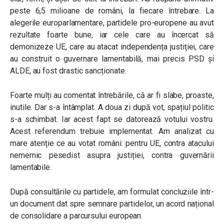
peste 6,5 milioane de români, la fiecare întrebare. La
alegerile europarlamentare, partidele pro-europene au avut
rezultate foarte bune, iar cele care au încercat să
demonizeze UE, care au atacat independența justiției, care
au construit o guvernare lamentabilă, mai precis PSD și
ALDE, au fost drastic sancționate.
Foarte mulți au comentat întrebările, că ar fi slabe, proaste,
inutile. Dar s-a întâmplat. A doua zi după vot, spațiul politic
s-a schimbat. Iar acest fapt se datorează votului vostru.
Acest referendum trebuie implementat. Am analizat cu
mare atenție ce au votat români: pentru UE, contra atacului
nemernic pesedist asupra justiției, contra guvernării
lamentabile.
După consultările cu partidele, am formulat concluziile într-
un document dat spre semnare partidelor, un acord național
de consolidare a parcursului european.