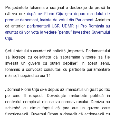
Președintele Iohannis a susținut o declarație de presă la
câteva ore
după ce Florin Cîțu și-a depus mandatul de
premier desemnat, înainte de votul din Parlament.
Amintim
că anterior,
parlamentarii USR, UDMR și Pro România au
anunțat că vor vota la vedere “pentru” învestirea Guvernului
Cîțu.
Șeful statului a anunțat că solicită „imperativ Parlamentului
să lucreze cu celeritate că săptămâna viitoare să fie
investit un guvern cu puteri depline”. În acest sens,
Iohannis a convocat consultări cu partidele parlamentare
mâine, începând cu ora 11.
„Domnul Florin Cîțu și-a depus azi mandatul, un gest politic
pe care îl respect. Dovedește maturitate politică în
contextul complicat din cauza coronavirusului. Decizia nu
schimbă cu nimic faptul că țara are un guvern care
funcționează. Guvernul Orban a dovedit că acționează cu