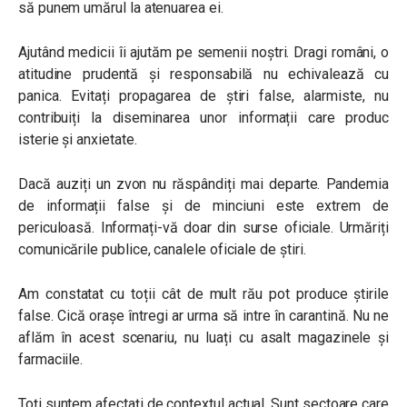
să punem umărul la atenuarea ei.
Ajutând medicii îi ajutăm pe semenii noștri. Dragi români, o
atitudine prudentă și responsabilă nu echivalează cu
panica. Evitați propagarea de știri false, alarmiste, nu
contribuiți la diseminarea unor informații care produc
isterie și anxietate.
Dacă auziți un zvon nu răspândiți mai departe. Pandemia
de informații false și de minciuni este extrem de
periculoasă. Informați-vă doar din surse oficiale. Urmăriți
comunicările publice, canalele oficiale de știri.
Am constatat cu toții cât de mult rău pot produce știrile
false. Cică orașe întregi ar urma să intre în carantină. Nu ne
aflăm în acest scenariu, nu luați cu asalt magazinele și
farmaciile.
Toți suntem afectați de contextul actual. Sunt sectoare care