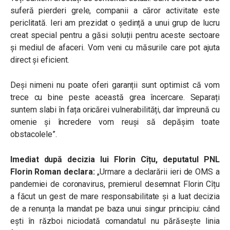
suferă pierderi grele, companii a căror activitate este
periclitată. Ieri am prezidat o ședință a unui grup de lucru
creat special pentru a găsi soluții pentru aceste sectoare
și mediul de afaceri. Vom veni cu măsurile care pot ajuta
direct și eficient.
Deși nimeni nu poate oferi garanții sunt optimist că vom
trece cu bine peste această grea încercare. Separați
suntem slabi în fața oricărei vulnerabilități, dar împreună cu
omenie și încredere vom reuși să depășim toate
obstacolele”.
Imediat după decizia lui Florin Cîțu, deputatul PNL
Florin Roman declara:
„Urmare a declarării ieri de OMS a
pandemiei de coronavirus, premierul desemnat Florin Cîțu
a făcut un gest de mare responsabilitate și a luat decizia
de a renunța la mandat pe baza unui singur principiu: când
ești în război niciodată comandatul nu părăsește linia