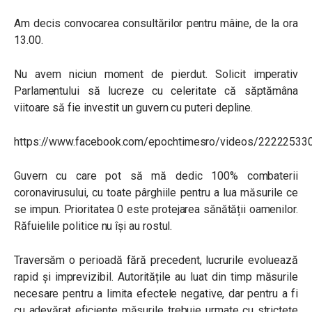
Am decis convocarea consultărilor pentru mâine, de la ora
13.00.
Nu avem niciun moment de pierdut. Solicit imperativ
Parlamentului să lucreze cu celeritate că săptămâna
viitoare să fie investit un guvern cu puteri depline.
https://www.facebook.com/epochtimesro/videos/22222533
Guvern cu care pot să mă dedic 100% combaterii
coronavirusului, cu toate pârghiile pentru a lua măsurile ce
se impun. Prioritatea 0 este protejarea sănătății oamenilor.
Răfuielile politice nu își au rostul.
Traversăm o perioadă fără precedent, lucrurile evoluează
rapid și imprevizibil. Autoritățile au luat din timp măsurile
necesare pentru a limita efectele negative, dar pentru a fi
cu adevărat eficiente măsurile trebuie urmate cu strictețe