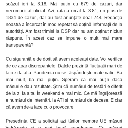
scăzut ieri la 3.18. Mai puțin cu 679 de cazuri, dar
necomunicat oficial. Azi, rata a urcat la 3.81, un plus de
1834 de cazuri, dar au fost anunțate doar 744. Redacția
noastră a încercat în mod repetat să obțină informații de la
autorități. Am fost trimiși la DSP dar nu am obținut niciun
răspuns. În acest caz se impune o mult mai mare
transparență?
Cu siguranță e de dorit să avem aceleași date. Voi verifica
de ce apar discrepanțele. Datele prezintă fluctuații mari de
la o zi la alta. Pandemia nu se răspândește matematic. Ba
mai mult, ba mai puțin. Sperăm că mai puțin dacă
măsurile dau rezultate. Știm că numărul de testări e diferit
de la zi la alta. În weekend e mai mic. Ce mă îngrijorează
e numărul de internări, la ATI și numărul de decese. E clar
că avem de-a face cu o provocare.
Președinta CE a solicitat azi țărilor membre UE măsuri
îndrăznețe și o mai bună coordonare. Ce măsuri