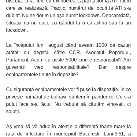
discutat chiar ieri, cu extinderea capacităților la ATI, lucru
care se realizează. Practic, numărul de locuri la ATI s-a
dublat. Nu ne dorim un așa numit lockdown. Deocamdată,
situația nu ne duce cu gândul la o carantină sau la un
lockdown.
La începutul lunii august când aveam 1000 de cazuri
arătați cu degetul către CCR, Avocatul Poporului,
Parlament. Acum cu peste 5000 cine e responsabil? Are
guvernul vreo responsabilitate? Dar despre
echipamentele ținute în depozite?
Cu siguranță echipamentele vor fi puse la dispoziție. În ce
privește numărul de bolnavi, suntem în pandemie. Ce s-a
putut face s-a făcut. Nu trebuie să căutăm vinovați, ci
soluții.
Aș vrea să vă aduc în atenție o diferență foarte mare la
rata de infectare în municipiul București. Luni-3.51, a