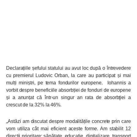
Declarațiile șefului statului au avut loc după o întrevedere
cu premierul Ludovic Orban, la care au participat și mai
mulți miniștri, pe tema fondurilor europene. Iohannis a
vorbit despre beneficiile absorbției de fonduri de europene
și a anunțat că într-un singur an rata de absorbţiei a
crescut de la 32% la 46%.
„Astăzi am discutat despre modalitățile concrete prin care
vom utiliza cât mai eficient aceste forme. Am stabilit 12
direcții prioritare: sănătate, educație, digitalizare, transport