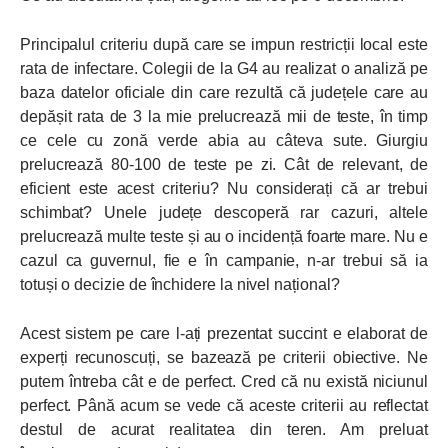
Principalul criteriu după care se impun restricții local este
rata de infectare. Colegii de la G4 au realizat o analiză pe
baza datelor oficiale din care rezultă că județele care au
depășit rata de 3 la mie prelucrează mii de teste, în timp
ce cele cu zonă verde abia au câteva sute. Giurgiu
prelucrează 80-100 de teste pe zi. Cât de relevant, de
eficient este acest criteriu? Nu considerați că ar trebui
schimbat? Unele județe descoperă rar cazuri, altele
prelucrează multe teste și au o incidență foarte mare. Nu e
cazul ca guvernul, fie e în campanie, n-ar trebui să ia
totuși o decizie de închidere la nivel național?
Acest sistem pe care l-ați prezentat succint e elaborat de
experți recunoscuți, se bazează pe criterii obiective. Ne
putem întreba cât e de perfect. Cred că nu există niciunul
perfect. Până acum se vede că aceste criterii au reflectat
destul de acurat realitatea din teren. Am preluat