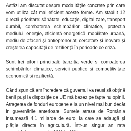
Astăzi am discutat despre modalitățile concrete prin care
vom utiliza cât mai eficient aceste forme. Am stabilit 12
direcții prioritare: sănătate, educație, digitalizare, transport
durabil, combaterea schimbărilor climatice, protecția
mediului, energie, eficiență energetică, mobilitate urbană,
mediu de afaceri și antreprenoriat, cercetare și inovare și
creșterea capacității de reziliență în perioade de criză.
Sunt trei piloni principali: tranziția verde și combaterea
schimbărilor climatice, servicii publice și competitivitate
economică și reziliență.
Când spun că am încredere că guvernul va reuși să obțină
banii puși la dispoziție de UE mă bazez pe fapte nu opinii.
Atragerea de fonduri europene e la un nivel mai bun decât
în guvernările anterioare. Sumele atrase de România
însumează 4,1 miliarde de euro, la care se adaugă și
plățile directe în agricultură. Într-un singur an rata