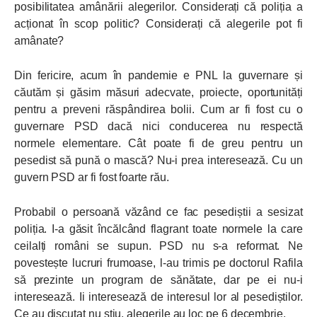
posibilitatea amânării alegerilor. Considerați că poliția a
acționat în scop politic? Considerați că alegerile pot fi
amânate?
Din fericire, acum în pandemie e PNL la guvernare și
căutăm și găsim măsuri adecvate, proiecte, oportunități
pentru a preveni răspândirea bolii. Cum ar fi fost cu o
guvernare PSD dacă nici conducerea nu respectă
normele elementare. Cât poate fi de greu pentru un
pesedist să pună o mască? Nu-i prea interesează. Cu un
guvern PSD ar fi fost foarte rău.
Probabil o persoană văzând ce fac pesediștii a sesizat
poliția. I-a găsit încălcând flagrant toate normele la care
ceilalți români se supun. PSD nu s-a reformat. Ne
povestește lucruri frumoase, l-au trimis pe doctorul Rafila
să prezinte un program de sănătate, dar pe ei nu-i
interesează. Ii interesează de interesul lor al pesediștilor.
Ce au discutat nu știu, alegerile au loc pe 6 decembrie.