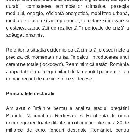
durabil, combaterea schimbărilor climatice, protecția
mediului, energie, eficiență energetică, mobilitate urbană,
mediu de afaceri și antreprenoriat, cercetare și inovare și
creșterea capacității de reziliență în perioade de criză” a
adăugat Iohannis.
Referitor la situația epidemiologică din țară, președintele a
precizat că momentan nu iau în calcul introducerea unui
carantine totale (lockdown). Reamintim că astăzi România
a raportat cel mai negru bilanț de la debutul pandemiei, cu
un nou record de cazuri zilnice și decese.
Principalele declarații:
Am avut o întâlnire pentru a analiza stadiul pregătirii
Planului Național de Redresare și Reziliență. În urma
unor negocieri foarte dificile am obținut în iulie circa 80 de
miliarde de euro, fonduri destinate României, pentru