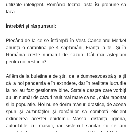
utilizate inteligent. România tocmai asta își propune să
facă.
Întrebări și răspunsuri:
Plecând de la ce se întâmplă în Vest. Cancelarul Merkel
anunța o carantină pe 4 săptămâni, Franța la fel. Și în
România crește numărul de cazuri. Cât mai așteptăm
pentru noi restricții?
Aflăm de la buletinele de știri, de la dumneavoastră și alții
că la noi pandemia e în extindere, dar în realitate lucrurile
la noi au fost gestionate bine. Statele despre care vorbiți
au un număr de cazuri mult mai mare ca noi, chiar raportat
și la populație. Noi nu ne dorim măsuri drastice, de aceea
spun și autorităților și românilor să combată eficient
extinderea acestei epidemii. Mască, distanță, igienă,
autoritățile cu măsuri, iar sistemul sanitar cu ce am