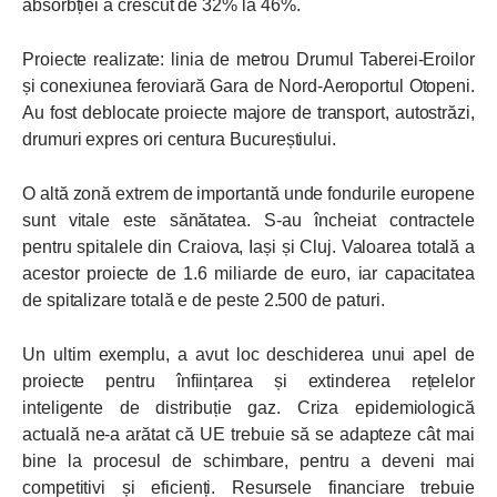
absorbției a crescut de 32% la 46%.
Proiecte realizate: linia de metrou Drumul Taberei-Eroilor
și conexiunea feroviară Gara de Nord-Aeroportul Otopeni.
Au fost deblocate proiecte majore de transport, autostrăzi,
drumuri expres ori centura Bucureștiului.
O altă zonă extrem de importantă unde fondurile europene
sunt vitale este sănătatea. S-au încheiat contractele
pentru spitalele din Craiova, Iași și Cluj. Valoarea totală a
acestor proiecte de 1.6 miliarde de euro, iar capacitatea
de spitalizare totală e de peste 2.500 de paturi.
Un ultim exemplu, a avut loc deschiderea unui apel de
proiecte pentru înființarea și extinderea rețelelor
inteligente de distribuție gaz. Criza epidemiologică
actuală ne-a arătat că UE trebuie să se adapteze cât mai
bine la procesul de schimbare, pentru a deveni mai
competitivi și eficienți. Resursele financiare trebuie