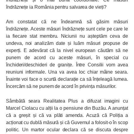
îndrăznețe ia România pentru salvarea de vieți?
Am constatat că ne îndeamnă să găsim măsuri
îndrăznețe. Aceste măsuri îndrăznețe sunt cele pe care le
ia fiecare stat membru. Niciunii nu așteptăm ceva de
undeva, noi analizăm date și luăm măsuri propuse de
experți. E adevărat că la nivel european căutăm să ne
punem de acord cu aceste măsuri, în special cu
închideri/deschideri de granițe. Între Consilii vom avea
reuniuni informale. Una va avea loc chiar mâine seara.
Înainte voi face o scurtă declarație ca să înțeleagă lumea.
Încercăm să ne punem de acord în privința măsurilor.
Sâmbătă seara Realitatea Plus a difuzat imagini cu
Marcel Ciolacu cu alții la o pensiune din Buzău. A anunțat
că a greșit și că va plăti amenda. Acuză că Poliția a
acționat cu dublă măsură și că Guvernul a folosit-o în scop
politic. Un martor ocular declara că se discuta despre