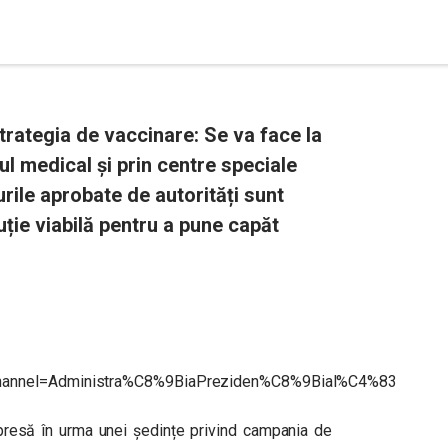
trategia de vaccinare: Se va face la
l medical și prin centre speciale
urile aprobate de autorități sunt
uție viabilă pentru a pune capăt
channel=Administra%C8%9BiaPreziden%C8%9Bial%C4%83
 presă în urma unei ședințe
privind campania de