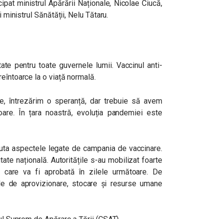
ipat ministrul Apărării Naționale, Nicolae Ciucă,
i ministrul Sănătății, Nelu Tătaru.
ate pentru toate guvernele lumii. Vaccinul anti-
reîntoarce la o viață normală.
ne, întrezărim o speranță, dar trebuie să avem
are. În țara noastră, evoluția pandemiei este
cuta aspectele legate de campania de vaccinare.
te națională. Autoritățile s-au mobilizat foarte
 care va fi aprobată în zilele următoare. De
e de aprovizionare, stocare și resurse umane