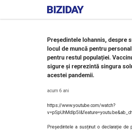
Președintele Iohannis, despre s
locul de muncă pentru personalu
pentru restul populației. Vaccin
sigure și reprezintă singura sol
acestei pandemii.
acum 6 ani
https://www.youtube.com/watch?
v=pSpUhMdlp5I&feature=youtu.be&ab_
Președintele a susținut o declarație de