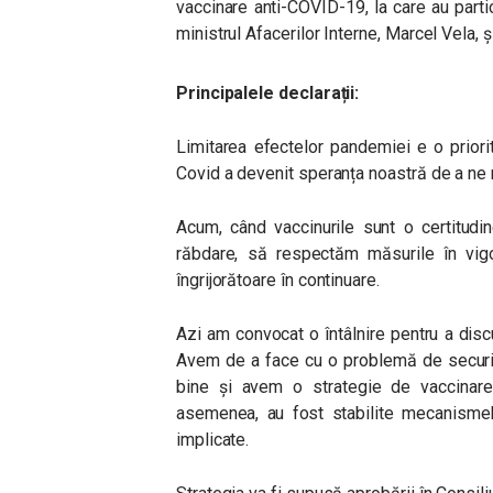
vaccinare anti-COVID-19, la care au partic
ministrul Afacerilor Interne, Marcel Vela, ș
Principalele declarații:
Limitarea efectelor pandemiei e o priorit
Covid a devenit speranța noastră de a ne 
Acum, când vaccinurile sunt o certitudi
răbdare, să respectăm măsurile în vigo
îngrijorătoare în continuare.
Azi am convocat o întâlnire pentru a dis
Avem de a face cu o problemă de securita
bine și avem o strategie de vaccinare
asemenea, au fost stabilite mecanismel
implicate.