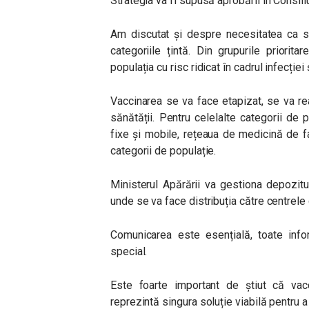
Strategia va fi supusă aprobării în Consil
Am discutat și despre necesitatea ca se
categoriile țintă. Din grupurile priorit
populația cu risc ridicat în cadrul infecției
Vaccinarea se va face etapizat, se va re
sănătății. Pentru celelalte categorii de 
fixe și mobile, rețeaua de medicină de fa
categorii de populație.
Ministerul Apărării va gestiona depozitu
unde se va face distribuția către centrele 
Comunicarea este esențială, toate infor
special.
Este foarte important de știut că vacc
reprezintă singura soluție viabilă pentru 