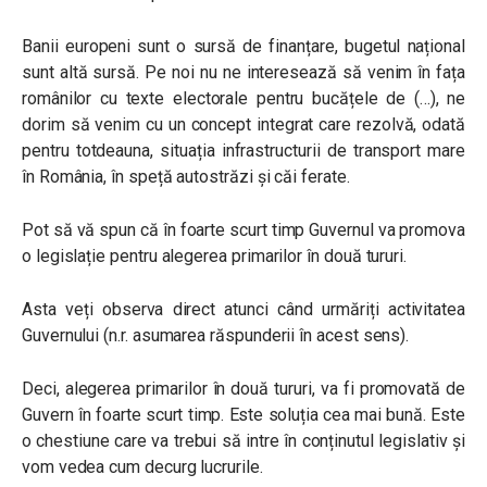
Banii europeni sunt o sursă de finanțare, bugetul național
sunt altă sursă. Pe noi nu ne interesează să venim în fața
românilor cu texte electorale pentru bucățele de (…), ne
dorim să venim cu un concept integrat care rezolvă, odată
pentru totdeauna, situația infrastructurii de transport mare
în România, în speță autostrăzi și căi ferate.
Pot să vă spun că în foarte scurt timp Guvernul va promova
o legislație pentru alegerea primarilor în două tururi.
Asta veți observa direct atunci când urmăriți activitatea
Guvernului (n.r. asumarea răspunderii în acest sens).
Deci, alegerea primarilor în două tururi, va fi promovată de
Guvern în foarte scurt timp. Este soluția cea mai bună. Este
o chestiune care va trebui să intre în conținutul legislativ și
vom vedea cum decurg lucrurile.