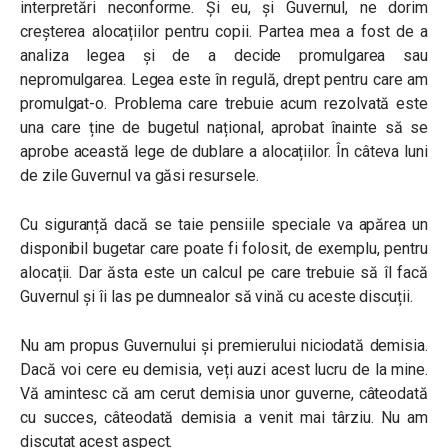
interpretări neconforme. Și eu, și Guvernul, ne dorim
creșterea alocațiilor pentru copii. Partea mea a fost de a
analiza legea și de a decide promulgarea sau
nepromulgarea. Legea este în regulă, drept pentru care am
promulgat-o. Problema care trebuie acum rezolvată este
una care ține de bugetul național, aprobat înainte să se
aprobe această lege de dublare a alocațiilor. În câteva luni
de zile Guvernul va găsi resursele.
Cu siguranță dacă se taie pensiile speciale va apărea un
disponibil bugetar care poate fi folosit, de exemplu, pentru
alocații. Dar ăsta este un calcul pe care trebuie să îl facă
Guvernul și îi las pe dumnealor să vină cu aceste discuții.
Nu am propus Guvernului și premierului niciodată demisia.
Dacă voi cere eu demisia, veți auzi acest lucru de la mine.
Vă amintesc că am cerut demisia unor guverne, câteodată
cu succes, câteodată demisia a venit mai târziu. Nu am
discutat acest aspect.