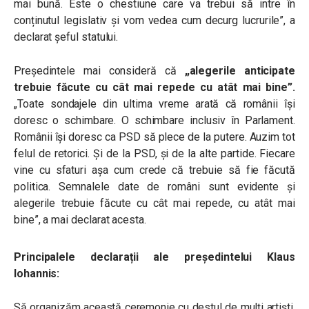
mai bună. Este o chestiune care va trebui să intre în
conținutul legislativ și vom vedea cum decurg lucrurile”, a
declarat șeful statului.
Președintele mai consideră că
„alegerile anticipate
trebuie făcute cu cât mai repede cu atât mai bine”.
„Toate sondajele din ultima vreme arată că românii își
doresc o schimbare. O schimbare inclusiv în Parlament.
Românii își doresc ca PSD să plece de la putere. Auzim tot
felul de retorici. Și de la PSD, și de la alte partide. Fiecare
vine cu sfaturi așa cum crede că trebuie să fie făcută
politica. Semnalele date de români sunt evidente și
alegerile trebuie făcute cu cât mai repede, cu atât mai
bine”, a mai declarat acesta.
Principalele declarații ale președintelui Klaus
Iohannis:
Să organizăm această ceremonie cu destul de mulți artiști,