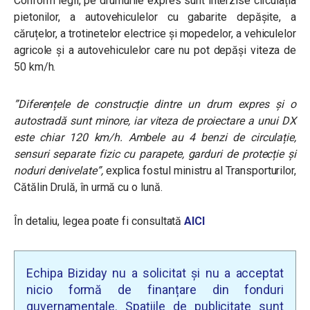
Conform legii, pe drumurile expres sunt interzise circulația
pietonilor, a autovehiculelor cu gabarite depășite, a
căruțelor, a trotinetelor electrice și mopedelor, a vehiculelor
agricole și a autovehiculelor care nu pot depăși viteza de
50 km/h.
”Diferențele de construcție dintre un drum expres și o
autostradă sunt minore, iar viteza de proiectare a unui DX
este chiar 120 km/h. Ambele au 4 benzi de circulație,
sensuri separate fizic cu parapete, garduri de protecție și
noduri denivelate”,
explica fostul ministru al Transporturilor,
Cătălin Drulă, în urmă cu o lună.
În detaliu, legea poate fi consultată
AICI
Echipa Biziday nu a solicitat și nu a acceptat
nicio formă de finanțare din fonduri
guvernamentale. Spațiile de publicitate sunt