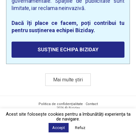
guvernamentale. Spațiile de publicitate sunt
limitate, iar reclama neinvazivă.
Dacă îți place ce facem, poți contribui tu
pentru susținerea echipei Biziday.
SUSȚINE ECHIPA BIZIDAY
Mai multe știri
Politica de confidențialitate
·
Contact
2026 © Biziday
Acest site foloseşte cookies pentru a îmbunătăți experiența ta
de navigare.
Accept
Refuz