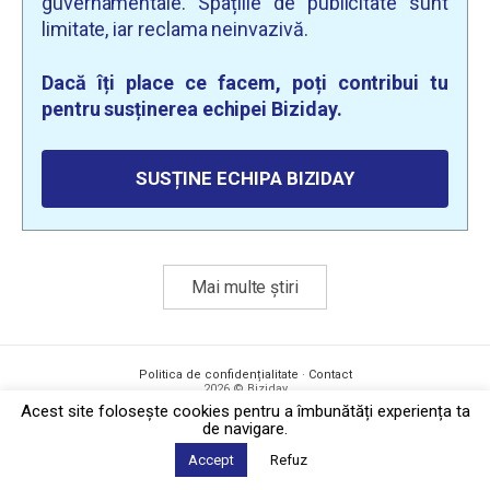
guvernamentale. Spațiile de publicitate sunt
limitate, iar reclama neinvazivă.
Dacă îți place ce facem, poți contribui tu
pentru susținerea echipei Biziday.
SUSȚINE ECHIPA BIZIDAY
Mai multe știri
Politica de confidențialitate
·
Contact
2026 © Biziday
Acest site foloseşte cookies pentru a îmbunătăți experiența ta
de navigare.
Accept
Refuz