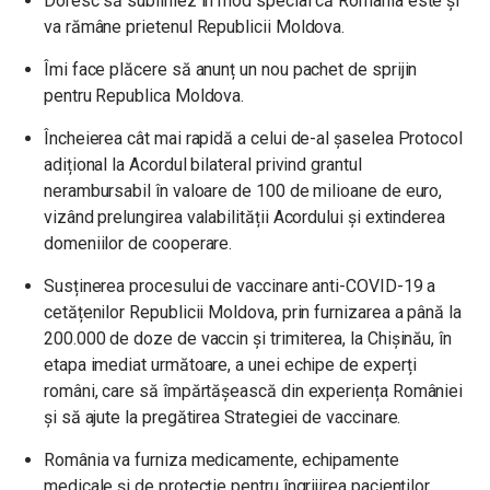
Doresc să subliniez în mod special că România este și
va rămâne prietenul Republicii Moldova.
Îmi face plăcere să anunț un nou pachet de sprijin
pentru Republica Moldova.
Încheierea cât mai rapidă a celui de-al șaselea Protocol
adițional la Acordul bilateral privind grantul
nerambursabil în valoare de 100 de milioane de euro,
vizând prelungirea valabilității Acordului și extinderea
domeniilor de cooperare.
Susținerea procesului de vaccinare anti-COVID-19 a
cetățenilor Republicii Moldova, prin furnizarea a până la
200.000 de doze de vaccin și trimiterea, la Chișinău, în
etapa imediat următoare, a unei echipe de experți
români, care să împărtășească din experiența României
și să ajute la pregătirea Strategiei de vaccinare.
România va furniza medicamente, echipamente
medicale și de protecție pentru îngrijirea pacienților