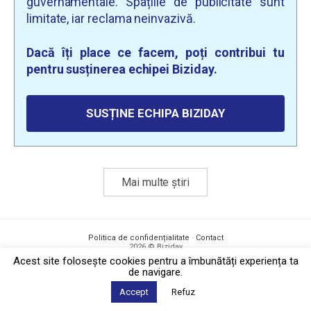
guvernamentale. Spațiile de publicitate sunt
limitate, iar reclama neinvazivă.
Dacă îți place ce facem, poți contribui tu
pentru susținerea echipei Biziday.
SUSȚINE ECHIPA BIZIDAY
Mai multe știri
Politica de confidențialitate
·
Contact
2026 © Biziday
Acest site foloseşte cookies pentru a îmbunătăți experiența ta
de navigare.
Accept
Refuz