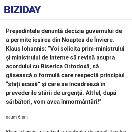
Președintele denunță decizia guvernului de
a permite ieșirea din Noaptea de Înviere.
Klaus Iohannis: “Voi solicita prim-ministrului
și ministrului de Interne să revină asupra
acordului cu Biserica Ortodoxă, să
găsească o formulă care respectă principiul
“stați acasă” și care se încadrează în
prevederile stării de urgență. Altfel, după
sărbători, vom avea înmormântări!”
acum 6 ani
Klaus Iohannis a susținut o declarație de presă, înaintea