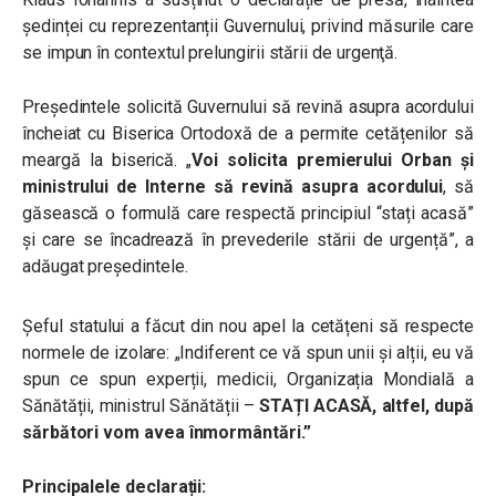
ședinței cu reprezentanții Guvernului, privind măsurile care
se impun în contextul prelungirii stării de urgenţă.
Președintele solicită Guvernului să revină asupra acordului
încheiat cu Biserica Ortodoxă de a permite cetățenilor să
meargă la biserică.
„
Voi solicita premierului Orban și
ministrului de Interne să revină asupra acordului
, să
găsească o formulă care respectă principiul “stați acasă”
și care se încadrează în prevederile stării de urgență”, a
adăugat președintele.
Șeful statului a făcut din nou apel la cetățeni să respecte
normele de izolare: „Indiferent ce vă spun unii și alții, eu vă
spun ce spun experții, medicii, Organizația Mondială a
Sănătății, ministrul Sănătății –
STAȚI ACASĂ, altfel, după
sărbători vom avea înmormântări.”
Principalele declarații: