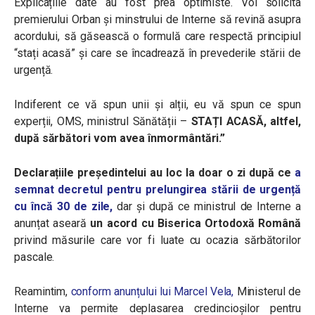
Explicațiile date au fost prea optimiste. Voi solicita
premierului Orban și minstrului de Interne să revină asupra
acordului, să găsească o formulă care respectă principiul
“stați acasă” și care se încadrează în prevederile stării de
urgență.
Indiferent ce vă spun unii și alții, eu vă spun ce spun
experții, OMS, ministrul Sănătății –
STAȚI ACASĂ, altfel,
după sărbători vom avea înmormântări.”
Declarațiile președintelui au loc la doar o zi după ce
a
semnat decretul pentru prelungirea stării de urgență
cu încă 30 de zile,
dar și după ce ministrul de Interne a
anunțat aseară
un acord cu Biserica Ortodoxă Română
privind măsurile care vor fi luate cu ocazia sărbătorilor
pascale.
Reamintim,
conform anunțului lui Marcel Vela,
Ministerul de
Interne va permite deplasarea credincioșilor pentru