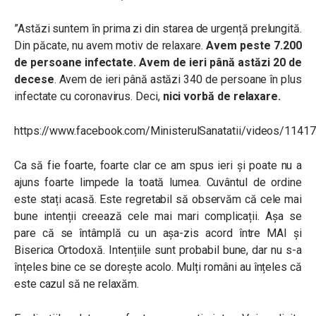
”Astăzi suntem în prima zi din starea de urgență prelungită.
Din păcate, nu avem motiv de relaxare.
Avem peste 7.200
de persoane infectate.
Avem de ieri până astăzi 20 de
decese
. Avem de ieri până astăzi 340 de persoane în plus
infectate cu coronavirus. Deci,
nici vorbă de relaxare.
https://www.facebook.com/MinisterulSanatatii/videos/114
Ca să fie foarte, foarte clar ce am spus ieri și poate nu a
ajuns foarte limpede la toată lumea. Cuvântul de ordine
este stați acasă. Este regretabil să observăm că cele mai
bune intenții creează cele mai mari complicații. Așa se
pare că se întâmplă cu un așa-zis acord între MAI și
Biserica Ortodoxă. Intențiile sunt probabil bune, dar nu s-a
înțeles bine ce se dorește acolo. Mulți români au înțeles că
este cazul să ne relaxăm.