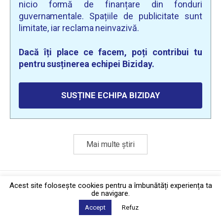
nicio formă de finanțare din fonduri
guvernamentale. Spațiile de publicitate sunt
limitate, iar reclama neinvazivă.
Dacă îți place ce facem, poți contribui tu
pentru susținerea echipei Biziday.
SUSȚINE ECHIPA BIZIDAY
Mai multe știri
Politica de confidențialitate
·
Contact
Acest site foloseşte cookies pentru a îmbunătăți experiența ta
2026 © Biziday
de navigare.
Accept
Refuz