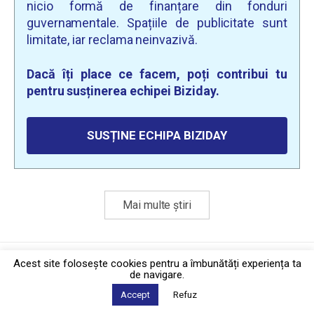
nicio formă de finanțare din fonduri
guvernamentale. Spațiile de publicitate sunt
limitate, iar reclama neinvazivă.
Dacă îți place ce facem, poți contribui tu
pentru susținerea echipei Biziday.
SUSȚINE ECHIPA BIZIDAY
Mai multe știri
Politica de confidențialitate
·
Contact
Acest site foloseşte cookies pentru a îmbunătăți experiența ta
2026 © Biziday
de navigare.
Accept
Refuz