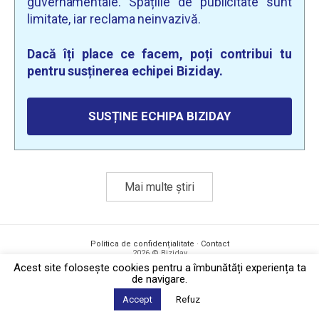
guvernamentale. Spațiile de publicitate sunt
limitate, iar reclama neinvazivă.
Dacă îți place ce facem, poți contribui tu
pentru susținerea echipei Biziday.
SUSȚINE ECHIPA BIZIDAY
Mai multe știri
Politica de confidențialitate
·
Contact
2026 © Biziday
Acest site foloseşte cookies pentru a îmbunătăți experiența ta
de navigare.
Accept
Refuz