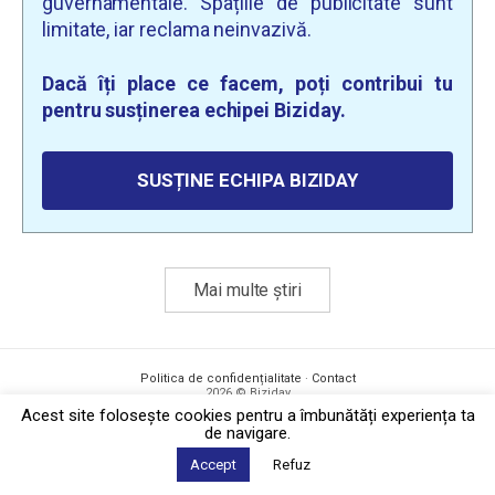
guvernamentale. Spațiile de publicitate sunt
limitate, iar reclama neinvazivă.
Dacă îți place ce facem, poți contribui tu
pentru susținerea echipei Biziday.
SUSȚINE ECHIPA BIZIDAY
Mai multe știri
Politica de confidențialitate
·
Contact
2026 © Biziday
Acest site foloseşte cookies pentru a îmbunătăți experiența ta
de navigare.
Accept
Refuz