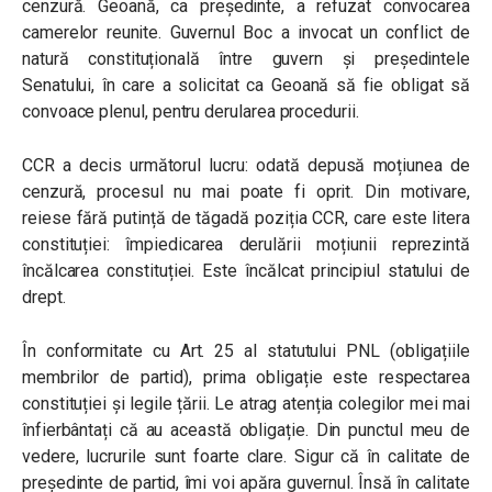
cenzură. Geoană, ca președinte, a refuzat convocarea
camerelor reunite. Guvernul Boc a invocat un conflict de
natură constituțională între guvern și președintele
Senatului, în care a solicitat ca Geoană să fie obligat să
convoace plenul, pentru derularea procedurii.
CCR a decis următorul lucru: odată depusă moțiunea de
cenzură, procesul nu mai poate fi oprit. Din motivare,
reiese fără putință de tăgadă poziția CCR, care este litera
constituției: împiedicarea derulării moțiunii reprezintă
încălcarea constituției. Este încălcat principiul statului de
drept.
În conformitate cu Art. 25 al statutului PNL (obligațiile
membrilor de partid), prima obligație este respectarea
constituției și legile țării. Le atrag atenția colegilor mei mai
înfierbântați că au această obligație. Din punctul meu de
vedere, lucrurile sunt foarte clare. Sigur că în calitate de
președinte de partid, îmi voi apăra guvernul. Însă în calitate