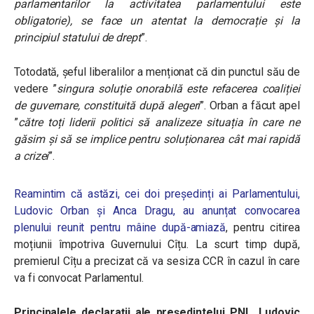
parlamentarilor la activitatea parlamentului este
obligatorie), se face un atentat la democrație și la
principiul statului de drept
”.
Totodată, șeful liberalilor a menționat că din punctul său de
vedere ”
singura soluție onorabilă este refacerea coaliției
de guvernare, constituită după alegeri
”. Orban a făcut apel
”
către toți liderii politici să analizeze situația în care ne
găsim și să se implice pentru soluționarea cât mai rapidă
a crizei
”.
Reamintim că astăzi, cei doi președinți ai Parlamentului,
Ludovic Orban și Anca Dragu, au anunțat convocarea
plenului reunit pentru mâine după-amiază
, pentru citirea
moțiunii împotriva Guvernului Cîțu. La scurt timp după,
premierul Cîțu a precizat că va sesiza CCR în cazul în care
va fi convocat Parlamentul.
Principalele declarații ale președintelui PNL, Ludovic