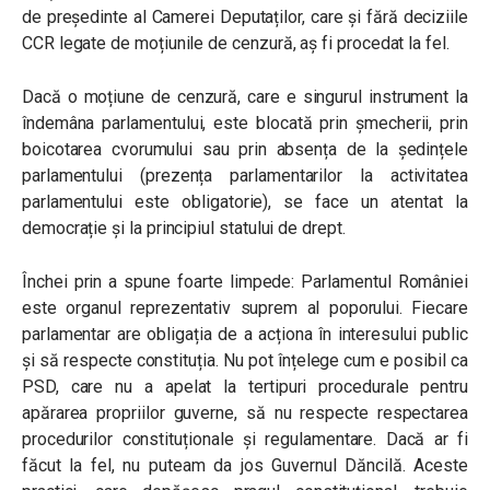
de președinte al Camerei Deputaților, care și fără deciziile
CCR legate de moțiunile de cenzură, aș fi procedat la fel.
Dacă o moțiune de cenzură, care e singurul instrument la
îndemâna parlamentului, este blocată prin șmecherii, prin
boicotarea cvorumului sau prin absența de la ședințele
parlamentului (prezența parlamentarilor la activitatea
parlamentului este obligatorie), se face un atentat la
democrație și la principiul statului de drept.
Închei prin a spune foarte limpede: Parlamentul României
este organul reprezentativ suprem al poporului. Fiecare
parlamentar are obligația de a acționa în interesului public
și să respecte constituția. Nu pot înțelege cum e posibil ca
PSD, care nu a apelat la tertipuri procedurale pentru
apărarea propriilor guverne, să nu respecte respectarea
procedurilor constituționale și regulamentare. Dacă ar fi
făcut la fel, nu puteam da jos Guvernul Dăncilă. Aceste