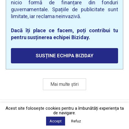
nicio formă de finanțare din fonduri
guvernamentale. Spațiile de publicitate sunt
limitate, iar reclama neinvazivă.
Dacă îți place ce facem, poți contribui tu
pentru susținerea echipei Biziday.
SUSȚINE ECHIPA BIZIDAY
Mai multe știri
Politica de confidențialitate
·
Contact
Acest site foloseşte cookies pentru a îmbunătăți experiența ta
2026 © Biziday
de navigare.
Accept
Refuz