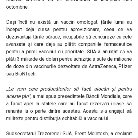
octombrie.
Deși încă nu există un vaccin omologat, țările lumii au
început deja cursa pentru aprovizionare, ceea ce va
dezavantaja țările sărace, incapabile să concureze cu cele
avansate și care deja au plătit companiile farmaceutice
pentru a primi vaccinul cu prioritate. SUA a anunțat că va
plăti 3 miliarde de dolari pentru achiziția a sute de milioane
de doze din vaccinurile dezvoltate de AstraZeneca, Pfizer
sau BioNTech.
„Le vom cere producătorilor să facă alocări și pentru
aceste țări”
, a mai spus președintele Băncii Mondiale, care
a făcut apel la statele care au făcut rezervări uriașe să
renunțe la o parte dintre acestea. Acesta s-a angajat să
militeze pentru distribuția echitabilă a vaccinului.
Subsecretarul Trezoreriei SUA, Brent McIntosh, a declarat