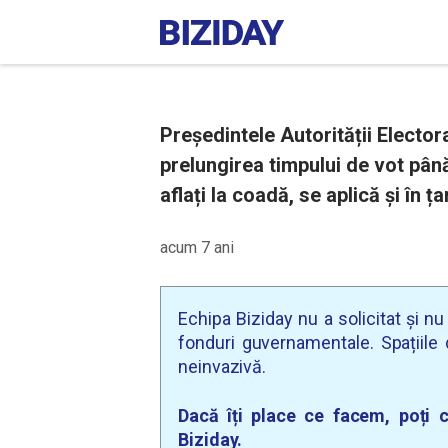
Președintele Autorității Electo
prelungirea timpului de vot până
aflați la coadă, se aplică și în ța
acum 7 ani
Echipa Biziday nu a solicitat și n
fonduri guvernamentale. Spațiile d
neinvazivă.
Dacă îți place ce facem, poți c
Biziday.