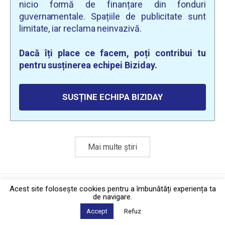
nicio formă de finanțare din fonduri
guvernamentale. Spațiile de publicitate sunt
limitate, iar reclama neinvazivă.
Dacă îți place ce facem, poți contribui tu
pentru susținerea echipei Biziday.
SUSȚINE ECHIPA BIZIDAY
Mai multe știri
Politica de confidențialitate
·
Contact
Acest site foloseşte cookies pentru a îmbunătăți experiența ta
2026 © Biziday
de navigare.
Accept
Refuz