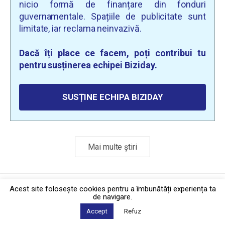
nicio formă de finanțare din fonduri
guvernamentale. Spațiile de publicitate sunt
limitate, iar reclama neinvazivă.
Dacă îți place ce facem, poți contribui tu
pentru susținerea echipei Biziday.
SUSȚINE ECHIPA BIZIDAY
Mai multe știri
Politica de confidențialitate
·
Contact
Acest site foloseşte cookies pentru a îmbunătăți experiența ta
2026 © Biziday
de navigare.
Accept
Refuz