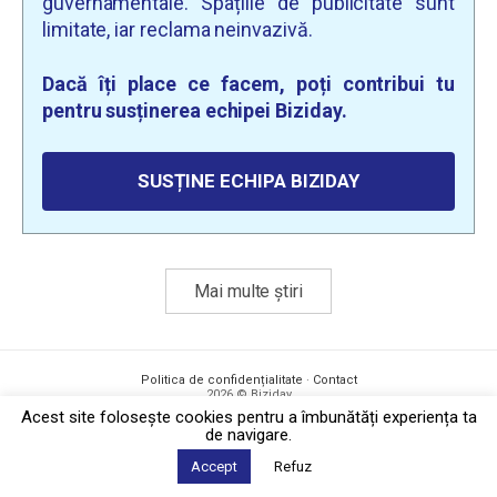
guvernamentale. Spațiile de publicitate sunt
limitate, iar reclama neinvazivă.
Dacă îți place ce facem, poți contribui tu
pentru susținerea echipei Biziday.
SUSȚINE ECHIPA BIZIDAY
Mai multe știri
Politica de confidențialitate
·
Contact
2026 © Biziday
Acest site foloseşte cookies pentru a îmbunătăți experiența ta
de navigare.
Accept
Refuz