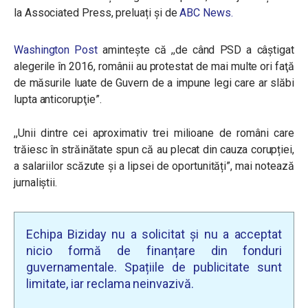
la Associated Press, preluați și de
ABC News.
Washington Post
amintește că ,,d
e când PSD a câştigat
alegerile în 2016, românii au protestat de mai multe ori faţă
de măsurile luate de Guvern de a impune legi care ar slăbi
lupta anticorupţie”.
,,Unii dintre cei aproximativ trei milioane de români care
trăiesc în străinătate spun că au plecat din cauza corupției,
a salariilor scăzute și a lipsei de oportunități”, mai notează
jurnaliștii.
Echipa Biziday nu a solicitat și nu a acceptat
nicio formă de finanțare din fonduri
guvernamentale. Spațiile de publicitate sunt
limitate, iar reclama neinvazivă.