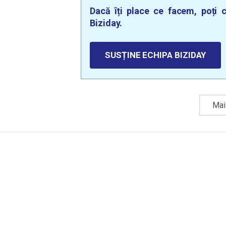
Dacă îți place ce facem, poți c
Biziday.
SUSȚINE ECHIPA BIZIDAY
Mai 