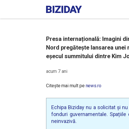
Presa internațională: Imagini d
Nord pregăteşte lansarea unei r
eşecul summitului dintre Kim J
acum 7 ani
Citește mai mult pe
news.ro
Echipa Biziday nu a solicitat și n
fonduri guvernamentale. Spațiile d
neinvazivă.