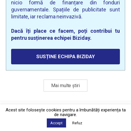
nicio formă de finanțare din fonduri
guvernamentale. Spațiile de publicitate sunt
limitate, iar reclama neinvazivă.
Dacă îți place ce facem, poți contribui tu
pentru susținerea echipei Biziday.
SUSȚINE ECHIPA BIZIDAY
Mai multe știri
Politica de confidențialitate
·
Contact
Acest site foloseşte cookies pentru a îmbunătăți experiența ta
2026 © Biziday
de navigare.
Accept
Refuz