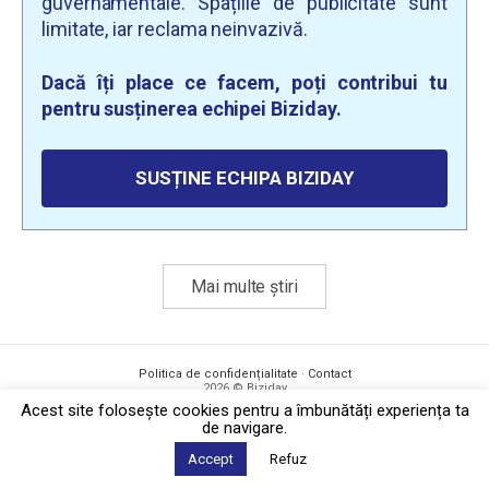
guvernamentale. Spațiile de publicitate sunt
limitate, iar reclama neinvazivă.
Dacă îți place ce facem, poți contribui tu
pentru susținerea echipei Biziday.
SUSȚINE ECHIPA BIZIDAY
Mai multe știri
Politica de confidențialitate
·
Contact
2026 © Biziday
Acest site foloseşte cookies pentru a îmbunătăți experiența ta
de navigare.
Accept
Refuz