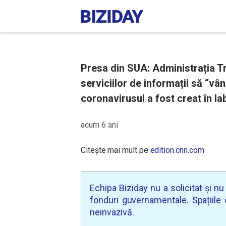
Presa din SUA: Administrația T
serviciilor de informații să “vâ
coronavirusul a fost creat în l
acum 6 ani
Citește mai mult pe
edition.cnn.com
Echipa Biziday nu a solicitat și n
fonduri guvernamentale. Spațiile d
neinvazivă.