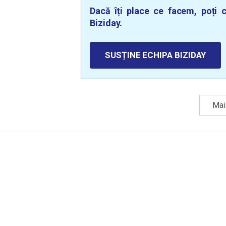
Dacă îți place ce facem, poți c
Biziday.
SUSȚINE ECHIPA BIZIDAY
Mai 