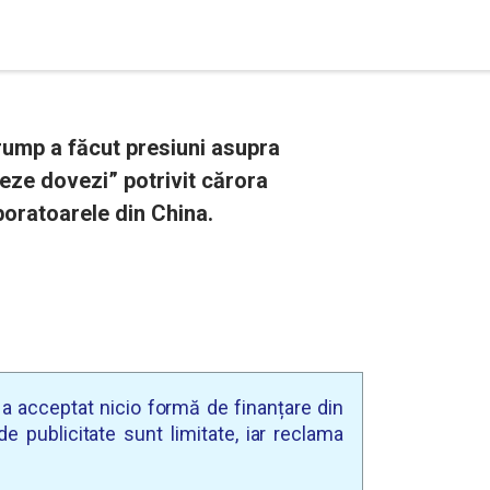
rump a făcut presiuni asupra
neze dovezi” potrivit cărora
aboratoarele din China.
u a acceptat nicio formă de finanțare din
e publicitate sunt limitate, iar reclama