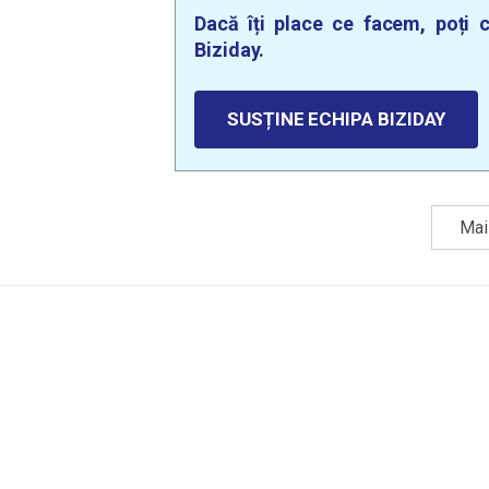
Dacă îți place ce facem, poți c
Biziday.
SUSȚINE ECHIPA BIZIDAY
Mai 