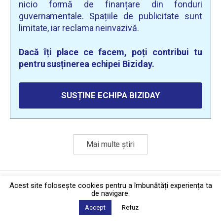
nicio formă de finanțare din fonduri
guvernamentale. Spațiile de publicitate sunt
limitate, iar reclama neinvazivă.
Dacă îți place ce facem, poți contribui tu
pentru susținerea echipei Biziday.
SUSȚINE ECHIPA BIZIDAY
Mai multe știri
Politica de confidențialitate
·
Contact
Acest site foloseşte cookies pentru a îmbunătăți experiența ta
2026 © Biziday
de navigare.
Accept
Refuz