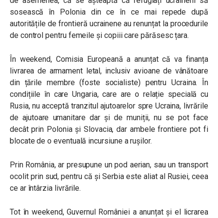
de asemenea, că se așteaptă că refugiați ucraineni să
sosească în Polonia din ce în ce mai repede după
autoritățile de frontieră ucrainene au renunțat la procedurile
de control pentru femeile și copiii care părăsesc țara.
În weekend, Comisia Europeană a anunțat că va finanța
livrarea de armament letal, inclusiv avioane de vânătoare
din țările membre (foste socialiste) pentru
Ucraina. În
condițiile în care Ungaria, care are o relație specială cu
Rusia, nu acceptă tranzitul ajutoarelor spre Ucraina, livrările
de ajutoare umanitare dar și de muniții, nu se pot face
decât prin Polonia și Slovacia, dar ambele frontiere pot fi
blocate de o eventuală incursiune a rușilor.
Prin România, ar presupune un pod aerian, sau un transport
ocolit prin sud, pentru că și Serbia este aliat al Rusiei, ceea
ce ar întârzia livrările.
Tot în weekend, Guvernul României a anunțat și el licrarea