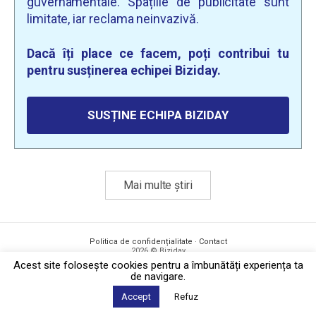
guvernamentale. Spațiile de publicitate sunt
limitate, iar reclama neinvazivă.
Dacă îți place ce facem, poți contribui tu
pentru susținerea echipei Biziday.
SUSȚINE ECHIPA BIZIDAY
Mai multe știri
Politica de confidențialitate
·
Contact
2026 © Biziday
Acest site foloseşte cookies pentru a îmbunătăți experiența ta
de navigare.
Accept
Refuz