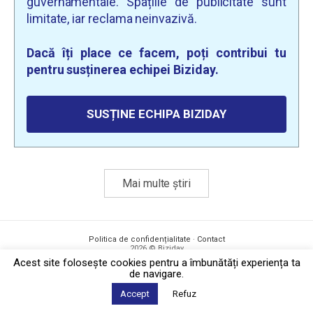
guvernamentale. Spațiile de publicitate sunt
limitate, iar reclama neinvazivă.
Dacă îți place ce facem, poți contribui tu
pentru susținerea echipei Biziday.
SUSȚINE ECHIPA BIZIDAY
Mai multe știri
Politica de confidențialitate
·
Contact
2026 © Biziday
Acest site foloseşte cookies pentru a îmbunătăți experiența ta
de navigare.
Accept
Refuz