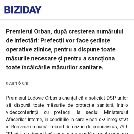
Premierul Orban, după creșterea numărului
de infectări: Prefecții vor face ședințe
operative zilnice, pentru a dispune toate
măsurile necesare și pentru a sancționa
toate încălcările măsurilor sanitare.
acum 6 ani
Premierul Ludovic Orban a anunțat că a solicitat DSP-urilor
să dispună toate măsurile de protecție sanitară, într-o
videoconferinţă cu prefecţii la sediul Ministerului
Afacerilor Interne, în condițiile în care vineri s-a înregistrat
în România un număr record de cazuri de coronavirus, 799.
”Științific e dovedit că acest virus există și poate provoca