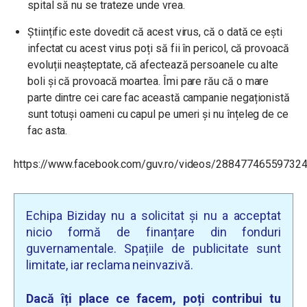
spital să nu se trateze unde vrea.
Științific este dovedit că acest virus, că o dată ce ești
infectat cu acest virus poți să fii în pericol, că provoacă
evoluții neașteptate, că afectează persoanele cu alte
boli și că provoacă moartea. Îmi pare rău că o mare
parte dintre cei care fac această campanie negaționistă
sunt totuși oameni cu capul pe umeri și nu înțeleg de ce
fac asta.
https://www.facebook.com/guv.ro/videos/28847746559732
Echipa Biziday nu a solicitat și nu a acceptat
nicio formă de finanțare din fonduri
guvernamentale. Spațiile de publicitate sunt
limitate, iar reclama neinvazivă.
Dacă îți place ce facem, poți contribui tu