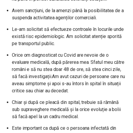
Avem sancțiuni, de la amenzi până la posibilitatea de a
suspenda activitatea agenților comerciali.
Le-am solicitat să efectueze controale în locurile unde
există risc epidemiologic. Am solicitat atenție sporită
pe transportul public.
Orice om diagnosticat cu Covid are nevoie de o
evaluare medicală, după părerea mea. Sfatul meu către
români e să nu stea doar 48 de ore, să stea cinci zile,
să facă investigații.Am avut cazuri de persoane care nu
aveau simptome și apoi s-au întors în spital în situații
critice sau chiar au decedat.
Chiar și după ce pleacă din spital, trebuie să rămână
sub supraveghere medicală și la orice evoluție a bolii
să facă apel la un cadru medical.
Este important ca după ce o persoana infectată din