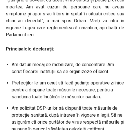
moartea. Am avut cazuri de persoane care nu aveau
simptome și apoi s-au întors în spital în situații critice sau
chiar au decedat”, a mai spus Orban.
Marți va intra în
vigoare Legea care reglementează carantina, aprobată de
Parlament ieri.
Principalele declarații:
Am dat un mesaj de mobilizare, de concentrare.
Am
cerut fiecărei instituții să se organizeze eficient.
Prefecților le-am cerut să facă ședințe operative zilnice
pentru a dispune toate măsurile necesare, pentru a
sancționa toate încălcările măsurilor sanitare.
Am solicitat DSP-urilor să dispună toate măsurile de
protecție sanitară, după intrarea în vigoare a legii. Să ne
asigurăm că orice purtător de virus respectă măsurile și
nu pune în pericol sănătatea celorlalți cetățeni.