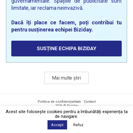
guvernamentale. Spațiile de publicitate sunt
limitate, iar reclama neinvazivă.
Dacă îți place ce facem, poți contribui tu
pentru susținerea echipei Biziday.
SUSȚINE ECHIPA BIZIDAY
Mai multe știri
Politica de confidențialitate
·
Contact
2026 © Biziday
Acest site foloseşte cookies pentru a îmbunătăți experiența ta
de navigare.
Accept
Refuz