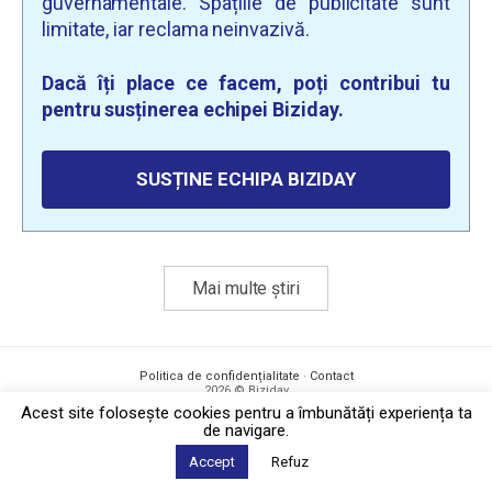
guvernamentale. Spațiile de publicitate sunt
limitate, iar reclama neinvazivă.
Dacă îți place ce facem, poți contribui tu
pentru susținerea echipei Biziday.
SUSȚINE ECHIPA BIZIDAY
Mai multe știri
Politica de confidențialitate
·
Contact
2026 © Biziday
Acest site foloseşte cookies pentru a îmbunătăți experiența ta
de navigare.
Accept
Refuz