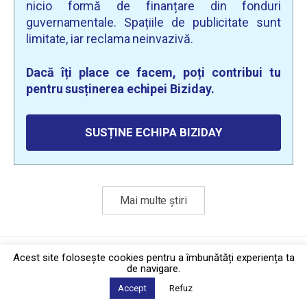
nicio formă de finanțare din fonduri
guvernamentale. Spațiile de publicitate sunt
limitate, iar reclama neinvazivă.
Dacă îți place ce facem, poți contribui tu
pentru susținerea echipei Biziday.
SUSȚINE ECHIPA BIZIDAY
Mai multe știri
Politica de confidențialitate
·
Contact
Acest site foloseşte cookies pentru a îmbunătăți experiența ta
2026 © Biziday
de navigare.
Accept
Refuz