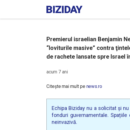
Premierul israelian Benjamin N
“loviturile masive” contra ţintel
de rachete lansate spre Israel î
acum 7 ani
Citește mai mult pe
news.ro
Echipa Biziday nu a solicitat și n
fonduri guvernamentale. Spațiile d
neinvazivă.