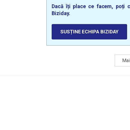
Dacă îți place ce facem, poți c
Biziday.
SUSȚINE ECHIPA BIZIDAY
Mai 