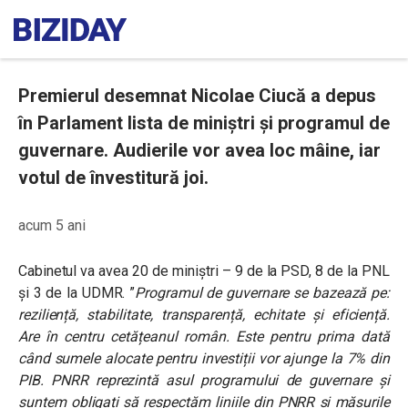
Premierul desemnat Nicolae Ciucă a depus
în Parlament lista de miniștri și programul de
guvernare. Audierile vor avea loc mâine, iar
votul de învestitură joi.
acum 5 ani
Cabinetul va avea 20 de miniștri – 9 de la PSD, 8 de la PNL
și 3 de la UDMR. ”
Programul de guvernare se bazează pe:
reziliență, stabilitate, transparență, echitate și eficiență.
Are în centru cetățeanul român.
Este pentru prima dată
când sumele alocate pentru investiții vor ajunge la 7% din
PIB.
PNRR reprezintă asul programului de guvernare și
suntem obligați să respectăm liniile din PNRR și măsurile