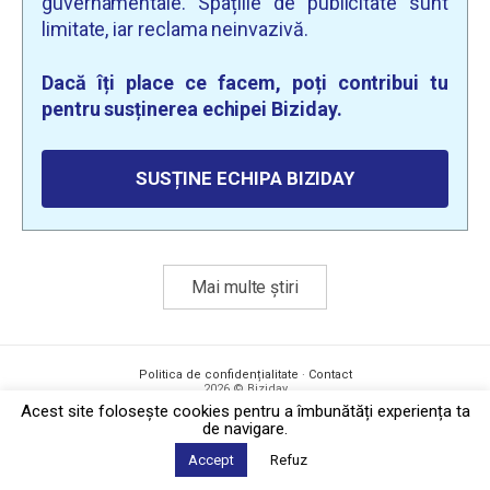
guvernamentale. Spațiile de publicitate sunt
limitate, iar reclama neinvazivă.
Dacă îți place ce facem, poți contribui tu
pentru susținerea echipei Biziday.
SUSȚINE ECHIPA BIZIDAY
Mai multe știri
Politica de confidențialitate
·
Contact
2026 © Biziday
Acest site foloseşte cookies pentru a îmbunătăți experiența ta
de navigare.
Accept
Refuz