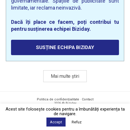
guvernamentale. Spațiile de publicitate sunt
limitate, iar reclama neinvazivă.
Dacă îți place ce facem, poți contribui tu
pentru susținerea echipei Biziday.
SUSȚINE ECHIPA BIZIDAY
Mai multe știri
Politica de confidențialitate
·
Contact
2026 © Biziday
Acest site foloseşte cookies pentru a îmbunătăți experiența ta
de navigare.
Accept
Refuz