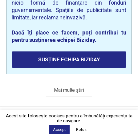
nicio formă de finanțare din fonduri
guvernamentale. Spațiile de publicitate sunt
limitate, iar reclama neinvazivă.
Dacă îți place ce facem, poți contribui tu
pentru susținerea echipei Biziday.
SUSȚINE ECHIPA BIZIDAY
Mai multe știri
Politica de confidențialitate
·
Contact
Acest site foloseşte cookies pentru a îmbunătăți experiența ta
2026 © Biziday
de navigare.
Accept
Refuz