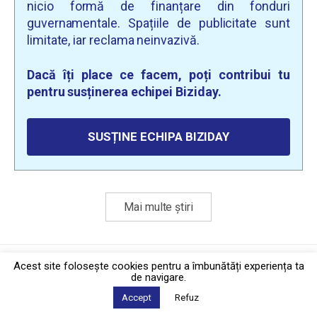
nicio formă de finanțare din fonduri
guvernamentale. Spațiile de publicitate sunt
limitate, iar reclama neinvazivă.
Dacă îți place ce facem, poți contribui tu
pentru susținerea echipei Biziday.
SUSȚINE ECHIPA BIZIDAY
Mai multe știri
Politica de confidențialitate
·
Contact
Acest site foloseşte cookies pentru a îmbunătăți experiența ta
2026 © Biziday
de navigare.
Accept
Refuz