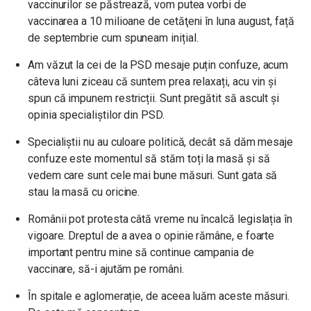
vaccinurilor se păstrează, vom putea vorbi de
vaccinarea a 10 milioane de cetăţeni în luna august, față
de septembrie cum spuneam inițial.
Am văzut la cei de la PSD mesaje puțin confuze, acum
câteva luni ziceau că suntem prea relaxați, acu vin și
spun că impunem restricții. Sunt pregătit să ascult și
opinia specialiștilor din PSD.
Specialiștii nu au culoare politică, decât să dăm mesaje
confuze este momentul să stăm toți la masă și să
vedem care sunt cele mai bune măsuri. Sunt gata să
stau la masă cu oricine.
Românii pot protesta câtă vreme nu încalcă legislația în
vigoare. Dreptul de a avea o opinie rămâne, e foarte
important pentru mine să continue campania de
vaccinare, să-i ajutăm pe români.
În spitale e aglomerație, de aceea luăm aceste măsuri.